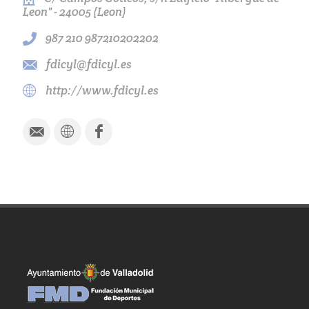
Leon" - 24005 (Leon)
987 210 987210202202
fdicyl@fdicyl.es
http://www.fdicyl.es