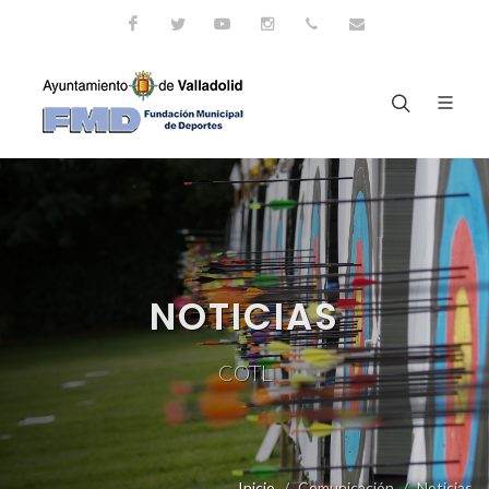
Facebook
Twitter
Youtube
Instagram
983.426.305
fmd@ava.es
NOTICIAS
COTL
Inicio
Comunicación
Noticias